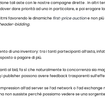
e tali aste con le nostre campagne dirette . In altri ter
dover dare priorità ad uno in particolare, e poi erogare l
ritmi favorendo le dinamiche
first-price auction
e non più
header-bidding.
nto di una inventory: tra i tanti partecipanti all’asta, in
sposto a pagare di più.
tanti al bid, fa sì che naturalmente la concorrenza sia ma
g i publisher possono avere feedback trasparenti sull’effet
dell’impression all’ad server se l’ad network o l’ad exchan
blema non sussiste perché possiamo vedere se una sorgen