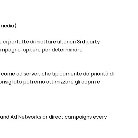
chmedia)
i perfette di iniettare ulteriori 3rd party
e campagne, oppure per determinare
ers come ad server, che tipicamente dà priorità di
consigliato potremo ottimizzare gli ecpm e
s and Ad Networks or direct campaigns every