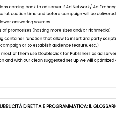
ions coming back to ad server if Ad Network/ Ad Exchang
sal at auction time and before campaign will be delivered
slower answering sources.
 of promosizes (hosting more sizes and/or richmedia)
ag container function that allow to insert 3rd party scrip
ampaign or to establish audience feature, etc.)
 most of them use Doubleclick for Publishers as ad server,
tion and with our clean suggested set up we will optimiz
UBBLICIT
À
DIRETTA E PROGRAMMATICA: IL GLOSSAR