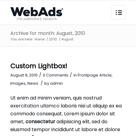
Archive for month: August, 2010
You are here:
Home
/
2010
/
August
Custom Lightbox!
/
/
August 9, 2010
0 Comments
in
Frontpage Article
,
/
Images
,
News
by
admin
Ut enim ad minim veniam, quis nostrud
exercitation ullamco
laboris nisi ut aliquip ex ea
commodo consequat. Lorem ipsum dolor sit
amet,
consectetur
adipisicing elit, sed do
eiusmod tempor incididunt ut labore et dolore