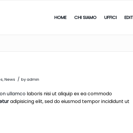
HOME
CHI SIAMO
UFFICI
EDI
/
es
,
News
by
admin
ion ullamco
laboris nisi ut aliquip ex ea commodo
etur
adipisicing elit, sed do eiusmod tempor incididunt ut