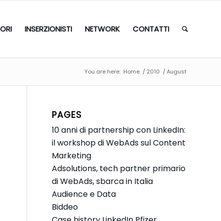
TORI
INSERZIONISTI
NETWORK
CONTATTI
You are here:
Home
/
2010
/
August
PAGES
10 anni di partnership con LinkedIn:
il workshop di WebAds sul Content
Marketing
Adsolutions, tech partner primario
di WebAds, sbarca in Italia
Audience e Data
Biddeo
Case history LinkedIn Pfizer